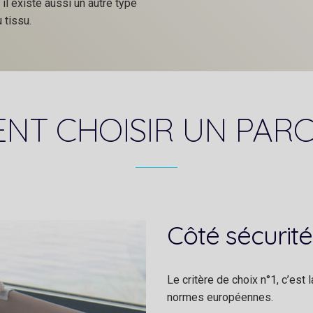
il existe aussi un autre type
u tissu.
T CHOISIR UN PARC
Côté sécurité
Le critère de choix n°1, c’est 
normes européennes.