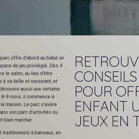
RETROUV
 parc offre d’abord au bébé un
pace de jeu privilégié. Dès 4
CONSEILS
 le salon, au lieu d’être
à sa taille et rassurant, et
POUR OFF
 découvre aussi une certaine
s 8-9 mois, il commence à
ENFANT U
 la maison. Le parc s’avère
 dans son parc d’activités ou
JEUX EN 
nt bien marcher.
 traditionnels à barreaux, en