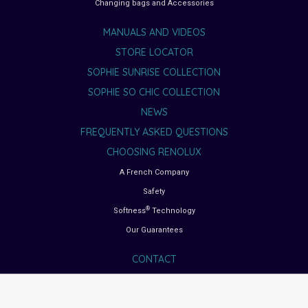
Changing bags and Accessories
MANUALS AND VIDEOS
STORE LOCATOR
SOPHIE SUNRISE COLLECTION
SOPHIE SO CHIC COLLECTION
NEWS
FREQUENTLY ASKED QUESTIONS
CHOOSING RENOLUX
A French Company
Safety
®
Softness
Technology
Our Guarantees
CONTACT
BUYING GUIDES
Choosing the right car seat