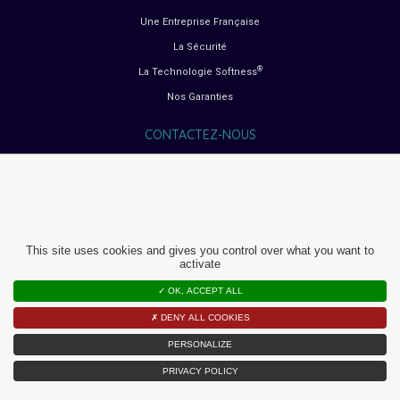
Une Entreprise Française
La Sécurité
®
La Technologie Softness
Nos Garanties
CONTACTEZ-NOUS
GUIDES D’ACHAT
Choisir son siège auto
Choisir sa poussette
Choisir sa chaise haute
This site uses cookies and gives you control over what you want to
Choisir son transat bébé
activate
Choisir son lit parapluie
✓ OK, ACCEPT ALL
Choisir son parc bébé
✗ DENY ALL COOKIES
PERSONALIZE
PLAN DU SITE
PRIVACY POLICY
MENTIONS LÉGALES