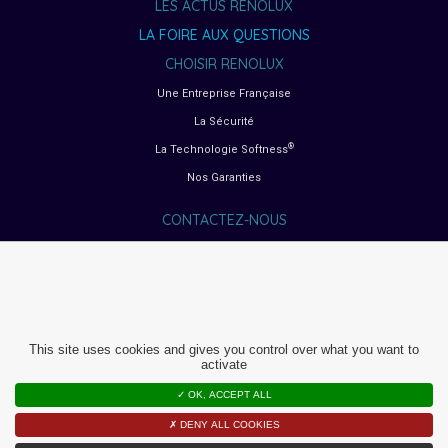
LES ACTUS RENOLUX
LA FOIRE AUX QUESTIONS
CHOISIR RENOLUX
Une Entreprise Française
La Sécurité
®
La Technologie Softness
Nos Garanties
CONTACTEZ-NOUS
GUIDES D’ACHAT
Choisir son siège auto
Choisir sa poussette
Choisir sa chaise haute
This site uses cookies and gives you control over what you want to
Choisir son transat bébé
activate
Choisir son lit parapluie
✓ OK, ACCEPT ALL
Choisir son parc bébé
✗ DENY ALL COOKIES